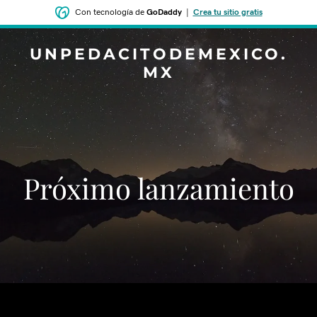
Con tecnología de
GoDaddy
|
Crea tu sitio gratis
UNPEDACITODEMEXICO.
MX
‌‌Próximo lanzamiento